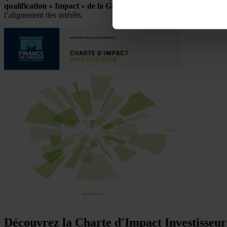
qualification « Impact » de la Grille sur le périmètre des fonds e
l’alignement des intérêts.
Découvrez la Charte d'Impact Investisseur