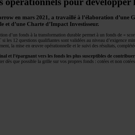
ls opérationnels pour développer 
row en mars 2021, a travaillé à l’élaboration d’une Gri
e et d’une Charte d’Impact Investisseur.
tion d’un fonds à la transformation durable permet à un fonds de « scorer
ET si les 12 questions qualifiantes sont validées au niveau d’exigence 
nt, la mise en œuvre opérationnelle et le suivi des résultats, complétée
final et l’épargnant vers les fonds les plus susceptibles de contribue
er dès que possible la grille sur vos propres fonds : cotées et non cotée