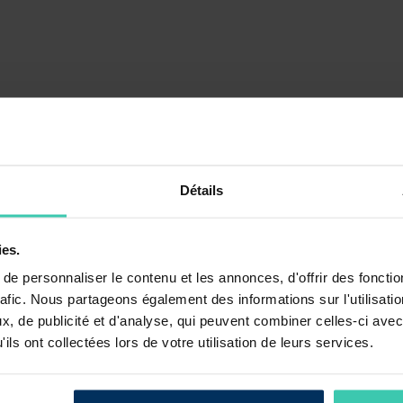
Détails
ontribution d’un fonds à la transformation durable
constitue un outil u
ies.
ges évoque successivement le contexte, les objectifs et la méthode de sa
 ensuite complétés par des consignes de remplissage, des explications po
e personnaliser le contenu et les annonces, d'offrir des fonctio
rafic. Nous partageons également des informations sur l'utilisati
, de publicité et d'analyse, qui peuvent combiner celles-ci avec
ils ont collectées lors de votre utilisation de leurs services.
ce à impact
élaborée en septembre 2021 dans le cadre des travaux du G
à la transformation durable :
tout investisseur signataire de la Charte