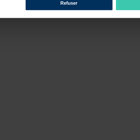
Refuser
ngagés
. Ces 10 principes s’articulent autour des 3 piliers de l’impact que 