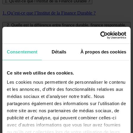
1. Qu’est-ce que l’Institut de la Finance Durable ?
1. Qu’est-ce que l’Institut de la Finance Durable ?
2. Quelle est la différence entre finance durable, finance responsable,
finance verte, finance de transition, finance à impact et finance bleue ?
2. Quelle est la différence entre finance durable, finance
responsable, finance verte, finance de transition, finance à impact et
Consentement
Détails
À propos des cookies
finance bleue ?
3. Proposons-nous des webinaires ou événements ouverts au public ?
Ce site web utilise des cookies.
3. Proposons-nous des webinaires ou événements ouverts au public
?
Les cookies nous permettent de personnaliser le contenu
et les annonces, d'offrir des fonctionnalités relatives aux
4. Comment rester informé de nos actualités et projets ?
médias sociaux et d'analyser notre trafic. Nous
partageons également des informations sur l'utilisation de
4. Comment rester informé de nos actualités et projets ?
notre site avec nos partenaires de médias sociaux, de
publicité et d'analyse, qui peuvent combiner celles-ci
5. Comment rejoindre un groupe de travail ?
avec d'autres informations que vous leur avez fournies
5. Comment rejoindre un groupe de travail ?
ou qu'ils ont collectées lors de votre utilisation de leurs