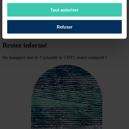
Nous suivre
Tout autoriser
Linkedin
Refuser
Youtube
Restez informé
Ne manquez rien de l’actualité de l’IFD, restez connecté !