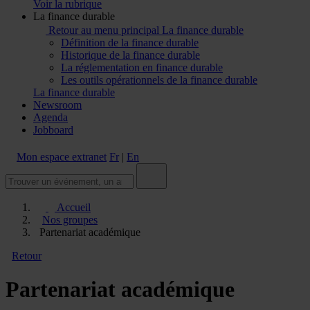
Voir la rubrique
La finance durable
Retour au menu principal
La finance durable
Définition de la finance durable
Historique de la finance durable
La réglementation en finance durable
Les outils opérationnels de la finance durable
La finance durable
Newsroom
Agenda
Jobboard
Mon espace extranet
Fr
|
En
Accueil
Nos groupes
Partenariat académique
Retour
Partenariat académique