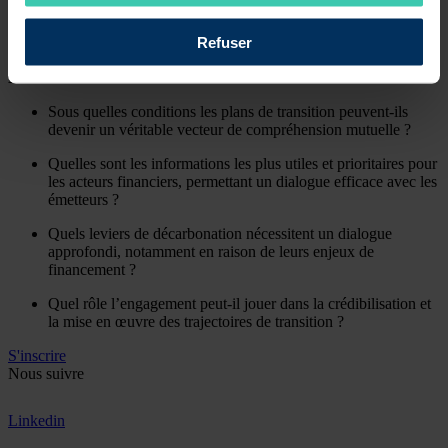
​10h00 : Table ronde – Intervenants : émetteurs, investisseurs,
Refuser
banques
Éléments de discussion
:
​Sous quelles conditions les plans de transition peuvent-ils
devenir un véritable vecteur de compréhension mutuelle ?
​Quelles sont les informations les plus utiles et prioritaires pour
les acteurs financiers, permettant un dialogue efficace avec les
émetteurs ?
​Quels leviers de décarbonation nécessitent un dialogue
approfondi, notamment en raison de leurs enjeux de
financement ?
​Quel rôle l’engagement peut-il jouer dans la crédibilisation et
la mise en œuvre des trajectoires de transition ?
S'inscrire
Nous suivre
Linkedin