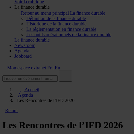
Voir la rubrique
La finance durable
Retour au menu principal
La finance durable
Définition de la finance durable
Historique de la finance durable
La réglementation en finance durable
Les outils opérationnels de la finance durable
La finance durable
Newsroom
Agenda
Jobboard
Mon espace extranet
Fr
|
En
Accueil
Agenda
Les Rencontres de l’IFD 2026
Retour
Les Rencontres de l’IFD 2026