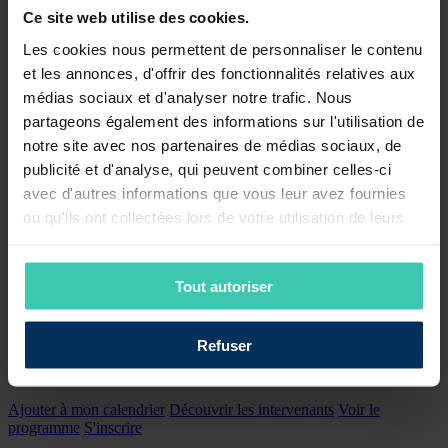
« Réconcilier transition écologique et souveraineté »
Ce site web utilise des cookies.
Aperçu du programme :
Les cookies nous permettent de personnaliser le contenu
et les annonces, d'offrir des fonctionnalités relatives aux
09:30 – 10:30 | Plénière
médias sociaux et d'analyser notre trafic. Nous
Transition écologique : financer la réindustrialisation dans une
partageons également des informations sur l'utilisation de
géopolitique bouleversée
11:15- 12:15 | Table ronde
notre site avec nos partenaires de médias sociaux, de
L’Europe à la croisée des chemins : comment réinventer le Green
publicité et d'analyse, qui peuvent combiner celles-ci
New Deal ?
avec d'autres informations que vous leur avez fournies
14:00 – 15:00 | Plénière
ou qu'ils ont collectées lors de votre utilisation de leurs
Financement de la transition : quel avenir au multilatéralisme ?
services.
15:45 – 16:45 | Table ronde
Renouveler le contrat social pour la transition
Tout autoriser
17:00 – 18:00 | Plénière
Territoires et entreprises : anticiper et financer l’adaptation au
changement climatique ?
Refuser
Ajouter à mon calendrier
Découvrir les intervenants
Voir le
programme
S'inscrire