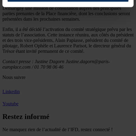
Le conseil d’administration a par ailleurs confié à Fabrice
Demarigny une mission de consultation auprès des principales
parties prenantes de la Place financière, dont les conclusions seront
présentées dans les prochaines semaines.
Enfin, il a été décidé l’activation du comité stratégique prévu par les
statuts de l’association. Cette instance réunira, aux côtés du président
et des trois vice-présidents, Alain Papiasse, président du comité de
pilotage, Robert Ophèle et Laurence Parisot, le directeur général du
Trésor étant invité permanent de ce comité.
Contact presse : Justine Dagorn Justine.dagorn@paris-
europlace.com / 01 70 98 06 46
Nous suivre
Linkedin
Youtube
Restez informé
Ne manquez rien de l’actualité de l’IFD, restez connecté !