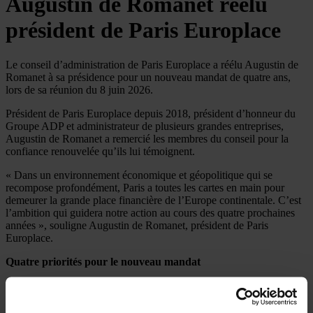
Augustin de Romanet réélu
président de Paris Europlace
Le conseil d’administration de Paris Europlace a réélu Augustin de
Romanet à sa présidence pour un nouveau mandat de quatre ans,
lors de sa réunion du 8 juin 2026.
Président de Paris Europlace depuis 2018, président d’honneur du
Groupe ADP et administrateur de plusieurs grandes entreprises,
Augustin de Romanet a remercié les membres du conseil pour la
confiance renouvelée qu’ils lui témoignent.
« Dans un environnement économique et géopolitique qui se
recompose profondément, Paris a toutes les cartes en main pour
demeurer la grande place financière de l’Europe continentale. C’est
l’ambition qui guidera notre action au cours des quatre prochaines
années », souligne Augustin de Romanet, président de Paris
Europlace.
Quatre priorités pour le nouveau mandat
Le président a réaffirmé les axes stratégiques qui structureront
l’action de Paris Europlace :