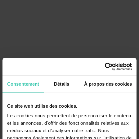
Source
Exposition aux acteurs de la filière
Consentement
Détails
À propos des cookies
charbon
Encours exposés
Ce site web utilise des cookies.
Les cookies nous permettent de personnaliser le contenu
L’exposition aux acteurs de la filière charbon des sociétés de gestion
est calculée sur la base des montants investis dans des entreprises
et les annonces, d'offrir des fonctionnalités relatives aux
minières et des énergéticiens qui produisent de l’électricité à partir
médias sociaux et d'analyser notre trafic. Nous
du charbon, répertoriées dans la
GCEL
. Les financements auprès
partageons également des informations sur l'utilisation de
des entreprises en amont ou en aval de la chaîne de valeur ou qui