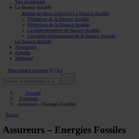
Voir la rubrique
La finance durable
Retour au menu principal
La finance durable
Définition de la finance durable
Historique de la finance durable
La réglementation en finance durable
Les outils opérationnels de la finance durable
La finance durable
Newsroom
Agenda
Jobboard
Mon espace extranet
Fr
|
En
Accueil
Assureurs
Assureurs – Energies Fossiles
Retour
Assureurs – Energies Fossiles