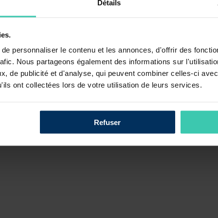
Détails
t transparent pour l’analyse et la performance ESG et climat des en
nce intégrant plus fortement les enjeux ESG et climat
ières : définir un scénario de référence pour la Place et préciser les atte
ies.
 Finance Durable
et le secrétariat du comité du
label ISR
.
e personnaliser le contenu et les annonces, d'offrir des fonctio
rs vous au plus vite afin de vous présenter le détail et les avancées des 
rafic. Nous partageons également des informations sur l'utilisati
, de publicité et d'analyse, qui peuvent combiner celles-ci avec
?
ils ont collectées lors de votre utilisation de leurs services.
Refuser