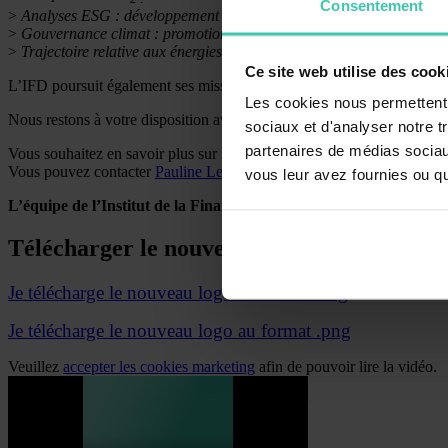
Consentement
>
Analyses ESG : développement d’un corpus méthodologique commun e
>
Gouvernance climat : promotion de nouvelles pratiques de gouverna
>
Trajectoire relative aux énergies fossiles pour les institutions financ
Ce site web utilise des cook
L’IFD poursuit également ses missions de place : l’
Observatoire de la
Les cookies nous permettent d
Nous restons à votre disposition avec toute l’équipe, et reviendrons ve
sociaux et d'analyser notre t
partenaires de médias sociaux
Vous souhaitez en savoir plus sur les groupes de travail ou l’adhésion
Vous pouvez contacter
Pauline Leménicier
vous leur avez fournies ou qu'
L’équipe de l’Institut de la Finance Durable
Télécharger le nouveau logo
Je télécharge le nouveau logo au format .svg
Je télécharge le nouveau logo au format .png
Veuillez
accepter les cookies marketing
afin de pouvoir lire la vidéo.