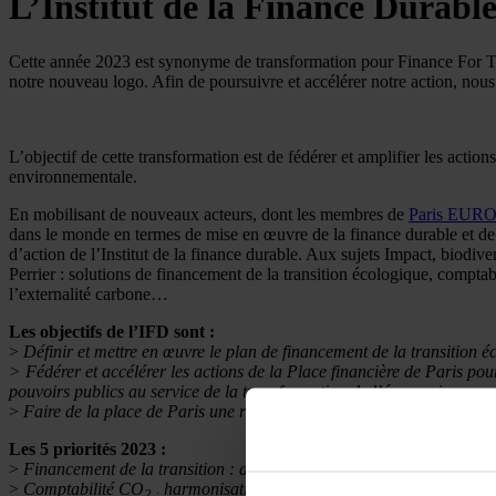
L’Institut de la Finance Durabl
Cette année 2023 est synonyme de transformation pour Finance For To
notre nouveau logo. Afin de poursuivre et accélérer notre action, nous
L’objectif de cette transformation est de fédérer et amplifier les actions
environnementale.
En mobilisant de nouveaux acteurs, dont les membres de
Paris EU
dans le monde en termes de mise en œuvre de la finance durable et de 
d’action de l’Institut de la finance durable. Aux sujets Impact, biodiver
Perrier : solutions de financement de la transition écologique, compt
l’externalité carbone…
Les objectifs de l’IFD sont :
>
Définir et mettre en œuvre le plan de financement de la transition é
> Fédérer et accélérer les actions de la Place financière de Paris pou
pouvoirs publics au service de la transformation de l’économie
>
Faire de la place de Paris une référence internationale sur la finan
Les 5 priorités 2023 :
>
Financement de la transition : développement de solutions financiè
>
Comptabilité CO
harmonisation de la mesure du scope 3 et contri
2 :