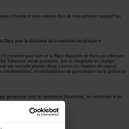
inance Durable et nous sommes fiers de vous présenter aujourd’hui
la Place pour la réalisation de la transition énergétique et
 l’écosystème pour faire de la Place financière de Paris une référence
 for Tomorrow seront poursuivis, tout en élargissant les champs
ront une nouvelle priorité climat à travers les chantiers du rapport
yse extrafinancières, recommandations de gouvernance sur la gestion de
e permanent entre les institutions financières, les entreprises et les
 transition écologique
s de reporting