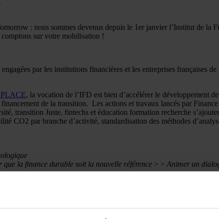
e
morrow : nous sommes devenus depuis le 1er janvier l’Institut de la F
 comptons sur votre mobilisation !
 engagées par les institutions financières et les entreprises françaises de 
ROPLACE
, la vocation de l’IFD est bien d’accélérer le développement de
financement de la transition. Les actions et travaux lancés par Finance
sité, transition Juste, fintechs et éducation formation recherche s’ajoute
abilité CO2 par branche d’activité, standardisation des méthodes d’anal
cologique
r que la finance durable soit la nouvelle référence
> >
Animer un dialogu
ce durable
res innovantes pour répondre aux besoins de financements massifs de la
bution active à l’élaboration des normes européennes et internationale