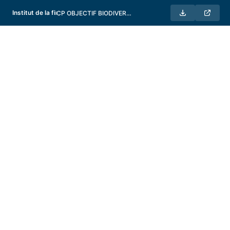
Institut de la finance durable
CP OBJECTIF BIODIVERSITE GERANT NON COTE 08092025