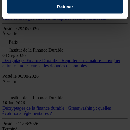
Institut de la Finance Durable
Refuser
15
Sep
2026
Regards croisés – Entreprises & investisseurs – Plans de transition :
outils de dialogue entre les entreprises et les investisseurs
Posté le 29/06/2026
À venir
Paris
Institut de la Finance Durable
04
Sep
2026
Décryptages Finance Durable – Reporter sur la nature : naviguer
entre les indicateurs et les données disponibles
Posté le 06/08/2026
À venir
Institut de la Finance Durable
26
Jun
2026
Décryptages de la finance durable : Greenwashing : quelles
évolutions réglementaires ?
Posté le 11/06/2026
Terminé