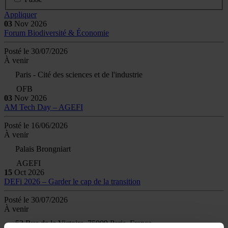
Appliquer
03
Nov
2026
Forum Biodiversité & Économie
Posté le 30/07/2026
À venir
Paris - Cité des sciences et de l'industrie
OFB
03
Nov
2026
AM Tech Day – AGEFI
Posté le 16/06/2026
À venir
Palais Brongniart
AGEFI
15
Oct
2026
DEFi 2026 – Garder le cap de la transition
Posté le 30/07/2026
À venir
52 Rue de la Victoire, 75009 Paris, France