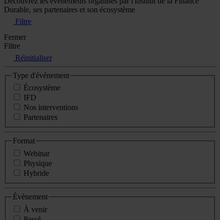
Découvrez les événements organisés par l'Institut de la Finance
Durable, ses partenaires et son écosystème
Filtre
Fermer
Filtre
Réinitialiser
Type d'événement
Écosystème
IFD
Nos interventions
Partenaires
Format
Webinar
Physique
Hybride
Évènement
À venir
Passé