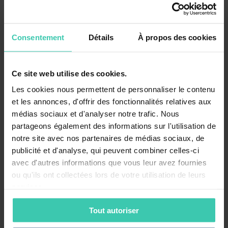
IFD & EpE
01
Oct
2026
La finance au service de la transition écologique
Consentement
Détails
À propos des cookies
Posté le 30/07/2026
À venir
Palais des Congrès
Ce site web utilise des cookies.
CDC & IFD
Les cookies nous permettent de personnaliser le contenu
30
Sep
2026
et les annonces, d'offrir des fonctionnalités relatives aux
PRODURABLE 2026
médias sociaux et d'analyser notre trafic. Nous
Posté le 30/07/2026
partageons également des informations sur l'utilisation de
À venir
notre site avec nos partenaires de médias sociaux, de
Palais des congrès, Paris
publicité et d'analyse, qui peuvent combiner celles-ci
AEF
avec d'autres informations que vous leur avez fournies
17
Sep
2026
ou qu'ils ont collectées lors de votre utilisation de leurs
Webinar membres – Découvrez nos groupes de travail
services.
Posté le 30/07/2026
À venir
Tout autoriser
En ligne